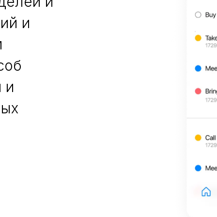
делей и
ий и
м
соб
 и
ных