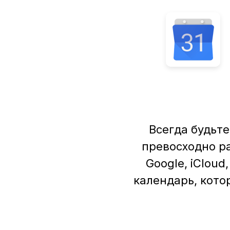
Всегда будьте
превосходно р
Google, iClou
календарь, кот