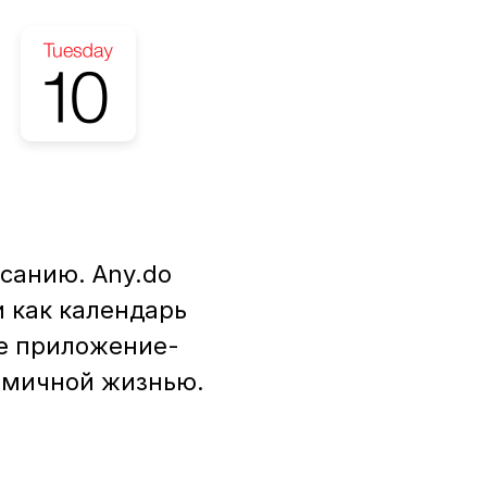
исанию. Any.do
 как календарь
ее приложение-
амичной жизнью.