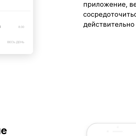
приложение, в
сосредоточитьс
действительно
не