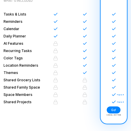
WHAT’S INCLUDED
Tasks & Lists
Reminders
Calendar
Daily Planner
AI Features
Recurring Tasks
Color Tags
Location Reminders
Themes
Shared Grocery Lists
Shared Family Space
Space Members
Shared Projects
Go!
CANCEL ANYTIME