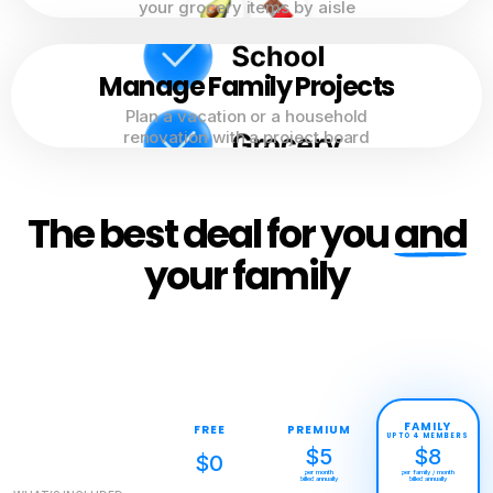
your grocery items by aisle
Manage Family Projects
Plan a vacation or a household
renovation with a project board
The best deal for you
and
your family
FAMILY
FREE
PREMIUM
UP TO 4 MEMBERS
$5
$8
$0
per month
per family / month
billed annually
billed annually