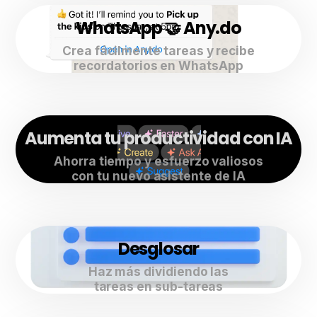
WhatsApp 🤝 Any.do
Crea fácilmente tareas y recibe
recordatorios en WhatsApp
Aumenta tu productividad con IA
Ahorra tiempo y esfuerzo valiosos
con tu nuevo asistente de IA
Desglosar
Haz más dividiendo las
tareas en sub-tareas