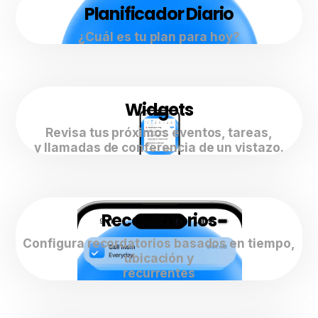
Planificador Diario
¿Cuál es tu plan para hoy?
Widgets
Revisa tus próximos eventos, tareas,
y llamadas de conferencia de un vistazo.
Recordatorios
Configura recordatorios basados en tiempo,
ubicación y
recurrentes