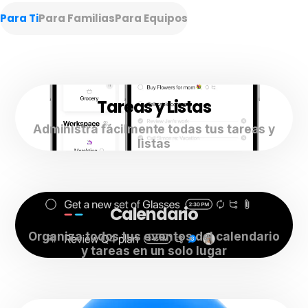
Para Ti
Para Familias
Para Equipos
Tareas y Listas
Administra fácilmente todas tus tareas y
listas
Calendario
Organiza todos tus eventos del calendario
y tareas en un solo lugar