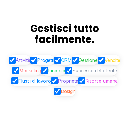
Gestisci tutto
facilmente.
Attività
Progetti
CRM
Gestione
Vendite
Marketing
Finanza
Successo del cliente
Flussi di lavoro
Proprietà
Risorse umane
Design