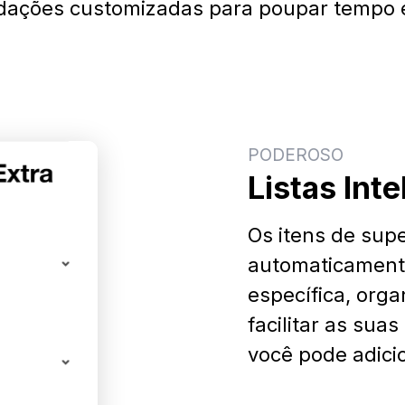
ações customizadas para poupar tempo e
PODEROSO
Listas Int
Os itens de sup
automaticament
específica, orga
facilitar as sua
você pode adicio