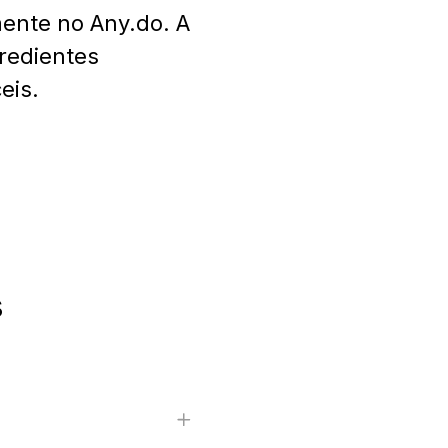
mente no Any.do. A
gredientes
eis.
s