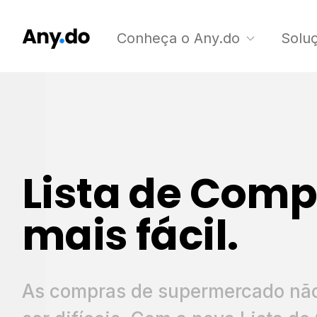
Conheça o Any.do
Solu
Lista de Com
mais fácil.
As compras de supermercado nã