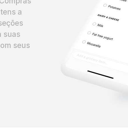
e Compras
itens a
 seçōes
a suas
 com seus