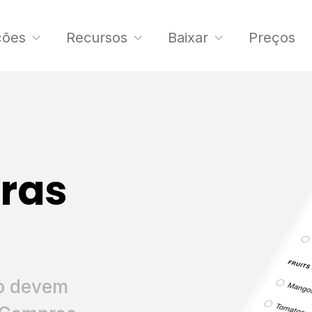
ções
Recursos
Baixar
Preços
pras
o devem